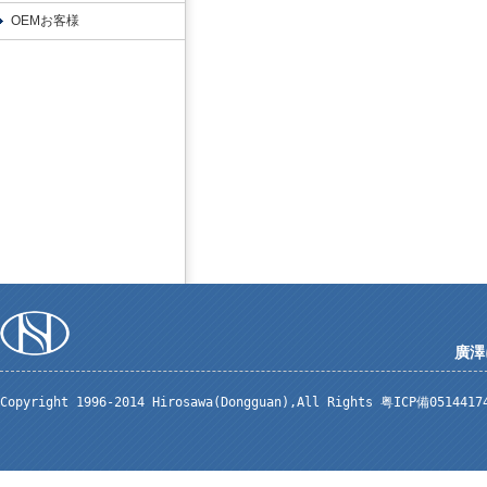
OEMお客様
廣澤
Copyright 1996-2014 Hirosawa(Dongguan),All Rights 粤ICP備051441