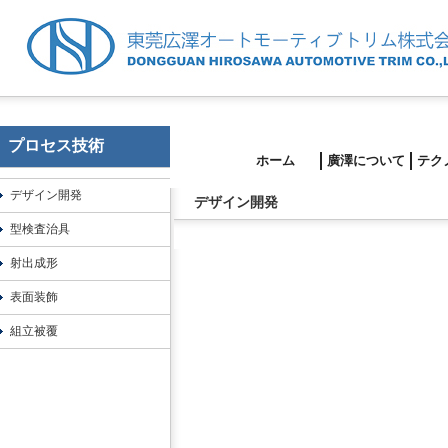
プロセス技術
ホーム
廣澤について
テク
デザイン開発
デザイン開発
型検査治具
射出成形
表面装飾
組立被覆