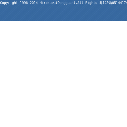
Copyright 1996-2014 Hirosawa(Dongguan),All Rights 粤ICP備051441