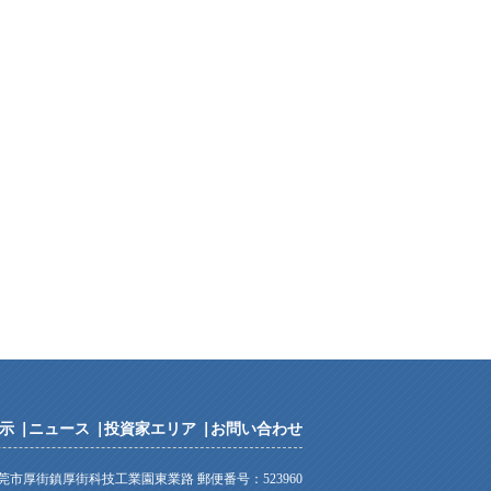
示
|
ニュース
|
投資家エリア
|
お問い合わせ
市厚街鎮厚街科技工業園東業路 郵便番号：523960