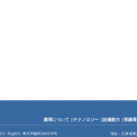
廣澤について
|
テクノロジー
|
設備能力
|
実績展
,All Rights 粤ICP備05144174号
地址：広東省東莞